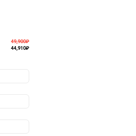
49,900
₽
44,910
₽